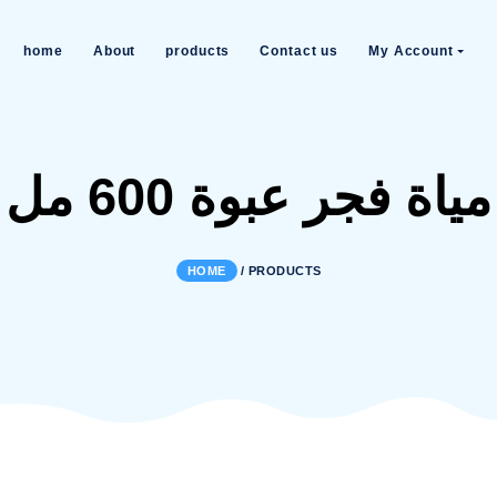
home
About
products
Contact us
بوة 600 مل
HOME
/
PRODUCTS