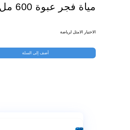
 عبوة 600 مل
 لرياضة
أضف إلى السلة